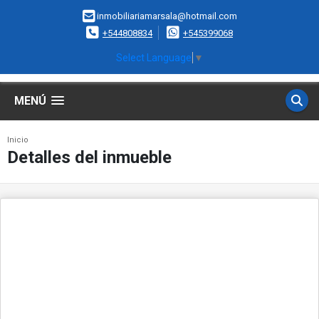
inmobiliariamarsala@hotmail.com
+544808834
+545399068
Select Language
▼
MENÚ
Inicio
Detalles del inmueble