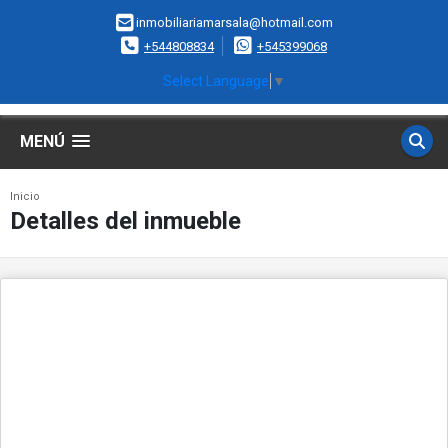
inmobiliariamarsala@hotmail.com
+544808834
+545399068
Select Language
▼
MENÚ
Inicio
Detalles del inmueble