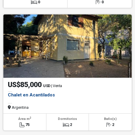
0
0
US$85,000
USD
| Venta
Chalet en Acantilados
Argentina
2
Área m
Dormitorios
Baño(s)
75
2
2