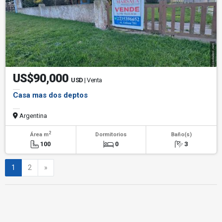
US$90,000
USD
| Venta
Casa mas dos deptos
Argentina
2
Área m
Dormitorios
Baño(s)
100
0
3
Siguiente
1
2
»