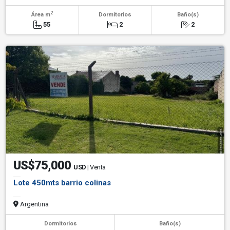
2
Área m
Dormitorios
Baño(s)
55
2
2
US$75,000
USD
| Venta
Lote 450mts barrio colinas
Argentina
Dormitorios
Baño(s)