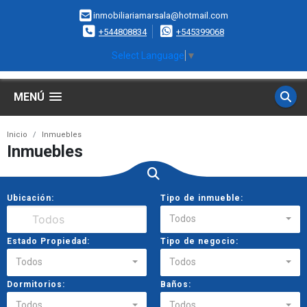
inmobiliariamarsala@hotmail.com
+544808834
+545399068
Select Language
▼
MENÚ
Inicio
Inmuebles
Inmuebles
Ubicación:
Tipo de inmueble:
Todos
Estado Propiedad:
Tipo de negocio:
Todos
Todos
Dormitorios:
Baños:
Todos
Todos