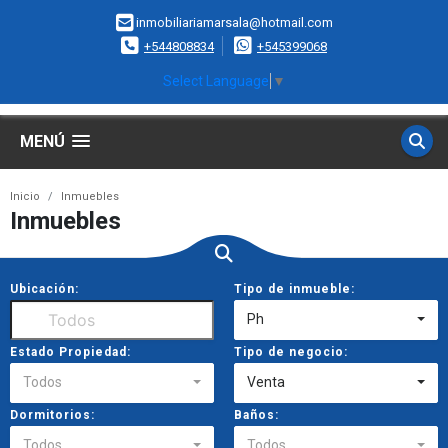
inmobiliariamarsala@hotmail.com
+544808834
+545399068
Select Language
▼
MENÚ
Inicio
Inmuebles
Inmuebles
Ubicación:
Tipo de inmueble:
Ph
Estado Propiedad:
Tipo de negocio:
Todos
Venta
Dormitorios:
Baños:
Todos
Todos