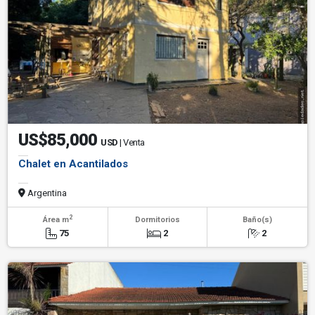
US$85,000
USD
| Venta
Chalet en Acantilados
Argentina
2
Área m
Dormitorios
Baño(s)
75
2
2