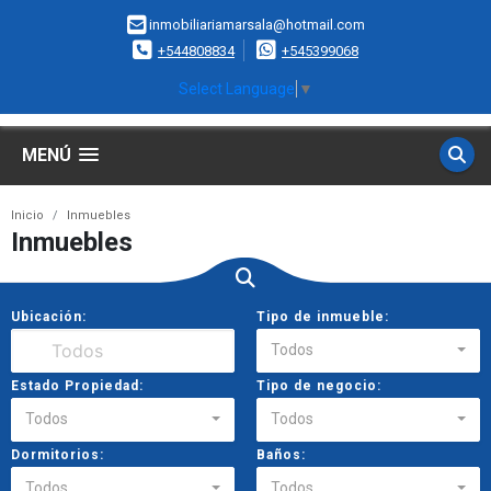
inmobiliariamarsala@hotmail.com
+544808834
+545399068
Select Language
▼
MENÚ
Inicio
Inmuebles
Inmuebles
Ubicación:
Tipo de inmueble:
Todos
Estado Propiedad:
Tipo de negocio:
Todos
Todos
Dormitorios:
Baños:
Todos
Todos