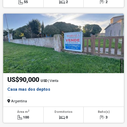
55
2
2
US$90,000
USD
| Venta
Casa mas dos deptos
Argentina
2
Área m
Dormitorios
Baño(s)
100
0
3