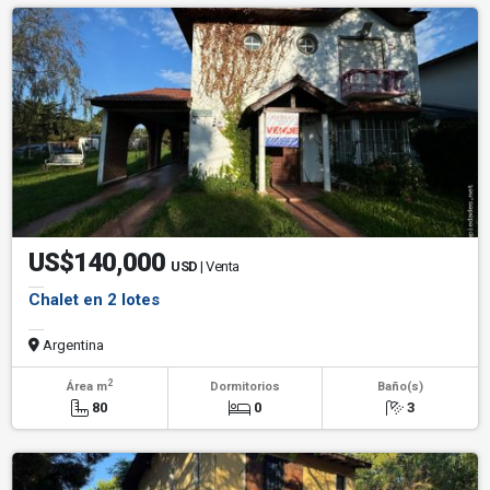
US$140,000
USD
| Venta
Chalet en 2 lotes
Argentina
2
Área m
Dormitorios
Baño(s)
80
0
3