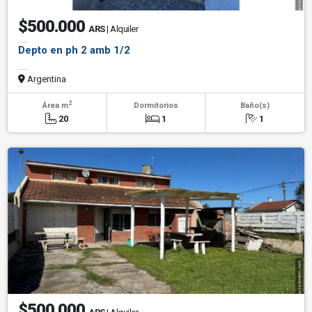
$500.000
ARS
| Alquiler
Depto en ph 2 amb 1/2
Argentina
2
Área m
Dormitorios
Baño(s)
20
1
1
$500.000