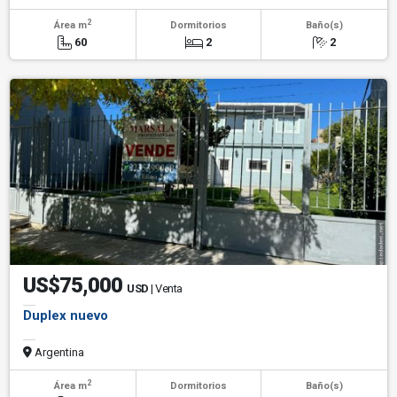
2
Área m
Dormitorios
Baño(s)
60
2
2
US$75,000
USD
| Venta
Duplex nuevo
Argentina
2
Área m
Dormitorios
Baño(s)