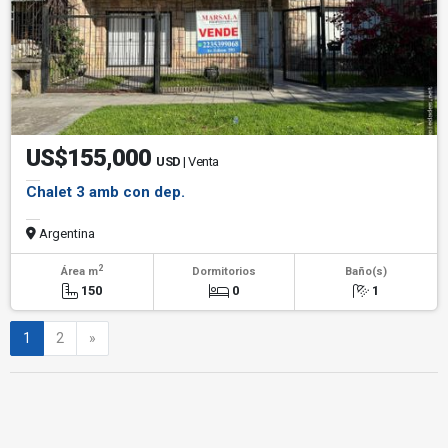
US$155,000
USD
| Venta
Chalet 3 amb con dep.
Argentina
2
Área m
Dormitorios
Baño(s)
150
0
1
Siguiente
1
2
»